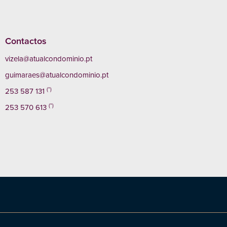
Contactos
vizela@atualcondominio.pt
guimaraes@atualcondominio.pt
(*)
253 587 131
(*)
253 570 613